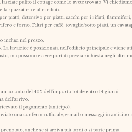
i lasciate pulito il cottage come lo avete trovato. Vi chiediam
 la spazzatura e altri rifiuti.
er piatti, detersivo per piatti, sacchi per i rifiuti, fiammife
orifero e forno. Filtri per caffè, tovaglie/sotto piatti, un cavata
o inclusi nel prezzo.
. La lavatrice è posizionata nell’edificio principale e viene ut
osto, ma possono essere portati previa richiesta negli altri me
 acconto del 40% dell’importo totale entro 14 giorni.
a dell’arrivo.
ricevuto il pagamento (anticipo).
iato una conferma ufficiale, e-mail o messaggi in anticipo n
prenotato, anche se si arriva più tardi o si parte prima.