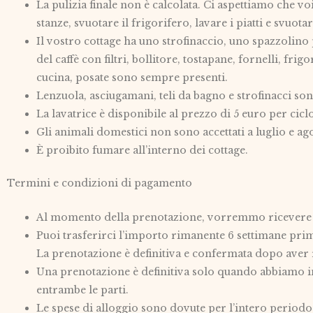
La pulizia finale non è calcolata. Ci aspettiamo che vo
stanze, svuotare il frigorifero, lavare i piatti e svuotare
Il vostro cottage ha uno strofinaccio, uno spazzolino p
del caffè con filtri, bollitore, tostapane, fornelli, frig
cucina, posate sono sempre presenti.
Lenzuola, asciugamani, teli da bagno e strofinacci son
La lavatrice è disponibile al prezzo di 5 euro per ciclo
Gli animali domestici non sono accettati a luglio e ag
È proibito fumare all’interno dei cottage.
Termini e condizioni di pagamento
Al momento della prenotazione, vorremmo ricevere un
Puoi trasferirci l’importo rimanente 6 settimane prim
La prenotazione è definitiva e confermata dopo aver 
Una prenotazione è definitiva solo quando abbiamo inv
entrambe le parti.
Le spese di alloggio sono dovute per l’intero periodo 