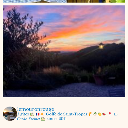
lemouronrouge
5 gîtes
Golfe de Saint-Tropez
𝐿𝑎
𝐺𝑎𝑟𝑑𝑒-𝐹𝑟𝑒𝑖𝑛𝑒𝑡
since: 2011