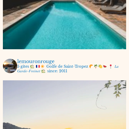
lemouronrouge
5 gîtes
Golfe de Saint-Tropez
𝐿𝑎
𝐺𝑎𝑟𝑑𝑒-𝐹𝑟𝑒𝑖𝑛𝑒𝑡
since: 2011